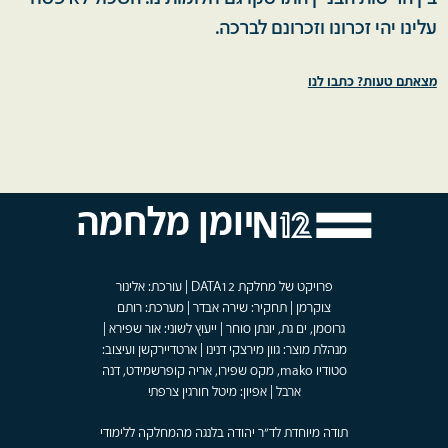
עלינו יהי זכרונו וזכרונם לברכה.
מצאתם טעות? כתבו לנו
יומן מלחמה
פרויקט של מחלקת DATA12 | עורכת: אלינור
צוקרמן | תחקיר: שירה אבדר | מערכת: רותם
גרוסמן, ים גת, יונתן סוחר | ייעוץ לשוני: אור שפירא |
מנהלת מוצר: גוון מירצקי דנינו | ארטדיירקשן ועיצוב:
סטודיו mako, מקס שפירו, אריה קופרשמידט, דנה
ארבל | אפיון: מיטל חורגין צרפתי
תודה מיוחדת לד"ר יהודה בלנגה מהמחלקה ללימודי