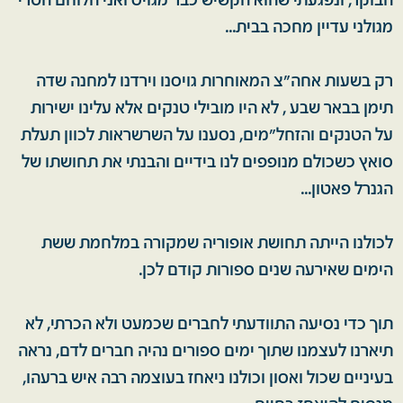
הבוקר, ונפגעתי שהוא הקשיש כבר מגויס ואני הלוחם הטרי
מגולני עדיין מחכה בבית...
רק בשעות אחה"צ המאוחרות גויסנו וירדנו למחנה שדה
תימן בבאר שבע , לא היו מובילי טנקים אלא עלינו ישירות
על הטנקים והזחל"מים, נסענו על השרשראות לכוון תעלת
סואץ כשכולם מנופפים לנו בידיים והבנתי את תחושתו של
הגנרל פאטון...
לכולנו הייתה תחושת אופוריה שמקורה במלחמת ששת
הימים שאירעה שנים ספורות קודם לכן.
תוך כדי נסיעה התוודעתי לחברים שכמעט ולא הכרתי, לא
תיארנו לעצמנו שתוך ימים ספורים נהיה חברים לדם, נראה
בעיניים שכול ואסון וכולנו ניאחז בעוצמה רבה איש ברעהו,