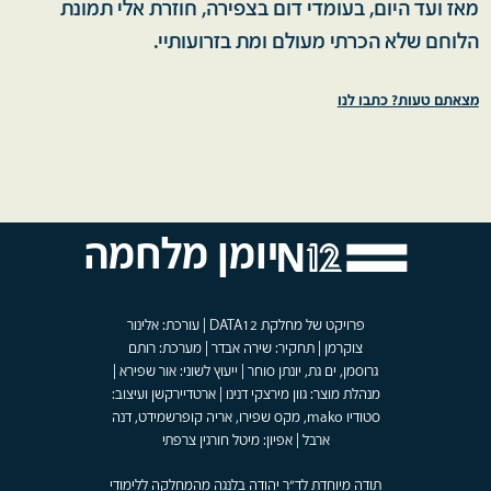
מאז ועד היום, בעומדי דום בצפירה, חוזרת אלי תמונת
הלוחם שלא הכרתי מעולם ומת בזרועותיי.
מצאתם טעות? כתבו לנו
יומן מלחמה
פרויקט של מחלקת DATA12 | עורכת: אלינור
צוקרמן | תחקיר: שירה אבדר | מערכת: רותם
גרוסמן, ים גת, יונתן סוחר | ייעוץ לשוני: אור שפירא |
מנהלת מוצר: גוון מירצקי דנינו | ארטדיירקשן ועיצוב:
סטודיו mako, מקס שפירו, אריה קופרשמידט, דנה
ארבל | אפיון: מיטל חורגין צרפתי
תודה מיוחדת לד"ר יהודה בלנגה מהמחלקה ללימודי