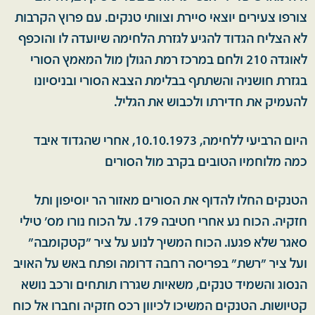
צורפו צעירים יוצאי סיירת וצוותי טנקים. עם פרוץ הקרבות
לא הצליח הגדוד להגיע לגזרת הלחימה שיועדה לו והוכפף
לאוגדה 210 ולחם במרכז רמת הגולן מול המאמץ הסורי
בגזרת חושניה והשתתף בבלימת הצבא הסורי ובניסיונו
להעמיק את חדירתו ולכבוש את הגליל.
היום הרביעי ללחימה, 10.10.1973, אחרי שהגדוד איבד
כמה מלוחמיו הטובים בקרב מול הסורים
הטנקים החלו להדוף את הסורים מאזור הר יוסיפון ותל
חזקיה. הכוח נע אחרי חטיבה 179. על הכוח נורו מס' טילי
סאגר שלא פגעו. הכוח המשיך לנוע על ציר "קטקומבה"
ועל ציר "רשת" בפריסה רחבה דרומה ופתח באש על האויב
הנסוג והשמיד טנקים, משאיות שגררו תותחים ורכב נושא
קטיושות. הטנקים המשיכו לכיוון רכס חזקיה וחברו אל כוח