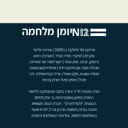
יומן מלחמה
פרויקט של מחלקת DATA12 | עורכת: אלינור
צוקרמן | תחקיר: שירה אבדר | מערכת: רותם
גרוסמן, ים גת, יונתן סוחר | ייעוץ לשוני: אור שפירא |
מנהלת מוצר: גוון מירצקי דנינו | ארטדיירקשן ועיצוב:
סטודיו mako, מקס שפירו, אריה קופרשמידט, דנה
ארבל | אפיון: מיטל חורגין צרפתי
תודה מיוחדת לד"ר יהודה בלנגה מהמחלקה ללימודי
המזרח התיכון באוניברסיטת בר אילן ולמיזם
ההנצחה "גלעד-לזכרם" - חברת תבונה תעשיות
תוכנה בע"מ | תמונות: ארכיון צה"ל, לע"מ אוסף
התצלומים הלאומי, באדיבות המצולמים ורויטרס