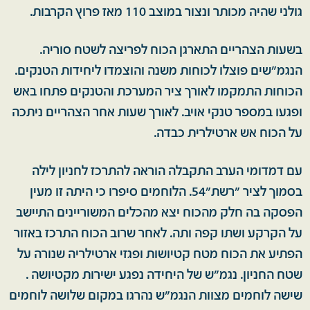
גולני שהיה מכותר ונצור במוצב 110 מאז פרוץ הקרבות.
בשעות הצהריים התארגן הכוח לפריצה לשטח סוריה.
הנגמ"שים פוצלו לכוחות משנה והוצמדו ליחידות הטנקים.
הכוחות התמקמו לאורך ציר המערכת והטנקים פתחו באש
ופגעו במספר טנקי אויב. לאורך שעות אחר הצהריים ניתכה
על הכוח אש ארטילרית כבדה.
עם דמדומי הערב התקבלה הוראה להתרכז לחניון לילה
בסמוך לציר "רשת"54. הלוחמים סיפרו כי היתה זו מעין
הפסקה בה חלק מהכוח יצא מהכלים המשוריינים התיישב
על הקרקע ושתו קפה ותה. לאחר שרוב הכוח התרכז באזור
הפתיע את הכוח מטח קטיושות ופגזי ארטילריה שנורה על
שטח החניון. נגמ"ש של היחידה נפגע ישירות מקטיושה .
שישה לוחמים מצוות הנגמ"ש נהרגו במקום שלושה לוחמים