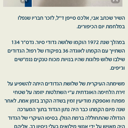
השיר שכתב אבי, אלכס סייפן ז'"ל, לזכר חבריו שנפלו
במלחמת יום הכיפורים.
במהלך שנת 1972 הוקמו שלושה גדודי סיור. גדס"ר 134
השתייך עם הקמתו לאוגדה 36 בפיקודו של רפול. הגדודים
שילבו שלוש פלוגות שהיו בנויות מכוח טנקים נגמ"שים
וג'יפים.
משימתה העיקרית של שלושת הגדודים היתה להשפיע על
זירת הלחימה האוגדתית ע"י השתלטות יזומה על שטחי
מפתח ואספקת מודיעין זמין בשדה הקרב בזמן אמת. לאחר
שנה מיום הקמתו כבר היה נתון הגדוד בתוך המערכה
הגדולה שהתחוללה ברמת הגולן. בסיסו העיקרי של הגדוד
היה מאויש על ידי אנשי מילואים בעלי ניסיון רב, אליהם