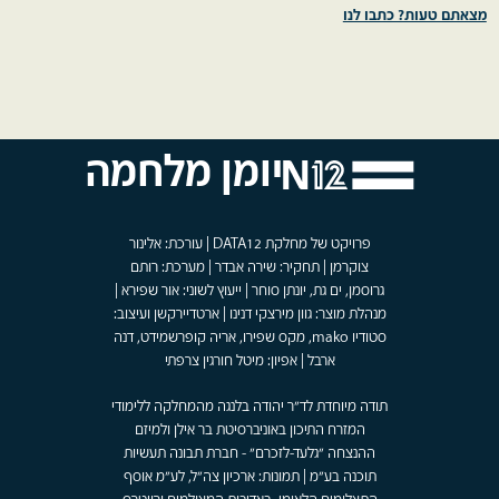
מצאתם טעות? כתבו לנו
יומן מלחמה
פרויקט של מחלקת DATA12 | עורכת: אלינור
צוקרמן | תחקיר: שירה אבדר | מערכת: רותם
גרוסמן, ים גת, יונתן סוחר | ייעוץ לשוני: אור שפירא |
מנהלת מוצר: גוון מירצקי דנינו | ארטדיירקשן ועיצוב:
סטודיו mako, מקס שפירו, אריה קופרשמידט, דנה
ארבל | אפיון: מיטל חורגין צרפתי
תודה מיוחדת לד"ר יהודה בלנגה מהמחלקה ללימודי
המזרח התיכון באוניברסיטת בר אילן ולמיזם
ההנצחה "גלעד-לזכרם" - חברת תבונה תעשיות
תוכנה בע"מ | תמונות: ארכיון צה"ל, לע"מ אוסף