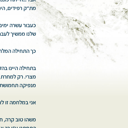
אבל ...הייתה כוננ
מת"ק רפידים, היה
כעבור עשרה ימים 
שלנו ממשיך לעבר יב"א 511 ומטיל פצצו
כך התחילה המלחמה
בתחילה היינו בה
מצרי. רק למחרת 
מנפיקה תחמושת לל
אני במלחמה זו לא
משהו טוב קרה, ח