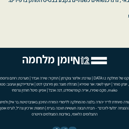
אי , גרנו כנשואים כשנתיים בקבע בבסיס המתק ברפידים.
יומן מלחמה
פרויקט של מחלקת DATA12 | עורכת: אלינור צוקרמן | תחקיר: שירה אבדר | מערכת: רותם גרוסמן
 יונתן סוחר | ייעוץ לשוני: אור שפירא | מנהלת מוצר: גוון מירצקי דנינו | ארטדיירקשן ועיצוב: סטוד
mako, מקס שפירו, אריה קופרשמידט, דנה ארבל | אפיון: מיטל חורגין צרפתי
ודה מיוחדת לד"ר יהודה בלנגה מהמחלקה ללימודי המזרח התיכון באוניברסיטת בר אילן ולמיזם
הנצחה "גלעד-לזכרם" - חברת תבונה תעשיות תוכנה בע"מ | תמונות: ארכיון צה"ל, לע"מ אוסף
התצלומים הלאומי, באדיבות המצולמים ורויטרס