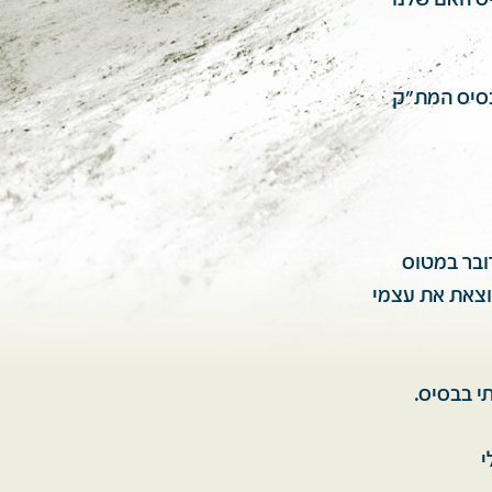
יס האם שלנו
בסיס המת"ק
ובר במטוס
וצאת את עצמי
י בבסיס.
י