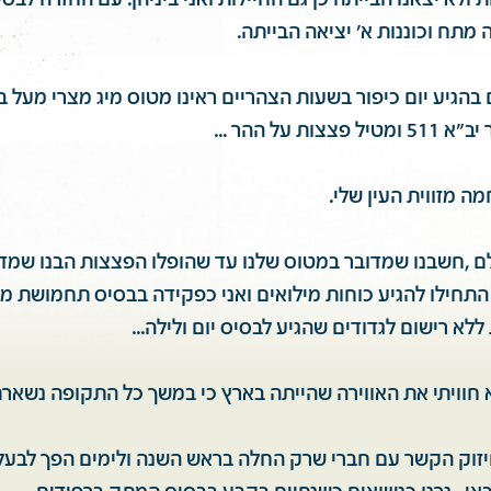
ות ולא יצאנו הבייתה כן גם החיילות ואני ביניהן. עם החזרה לבס
 מתח וכוננות א' יציאה הבייתה.
בהגיע יום כיפור בשעות הצהריים ראינו מטוס מיג מצרי מעל 
ת על ההר ...
 מזווית העין שלי.
לם ,חשבנו שמדובר במטוס שלנו עד שהופלו הפצצות הבנו שמד
התחילו להגיע כוחות מילואים ואני כפקידה בבסיס תחמושת מ
א רישום לגדודים שהגיע לבסיס יום ולילה...
 חוויתי את האווירה שהייתה בארץ כי במשך כל התקופה נשארת
יזוק הקשר עם חברי שרק החלה בראש השנה ולימים הפך לבעל