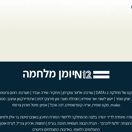
יומן מלחמה
פרויקט של מחלקת DATA12 | עורכת: אלינור צוקרמן | תחקיר: שירה אבדר | מערכת: רותם גרוסמן
 יונתן סוחר | ייעוץ לשוני: אור שפירא | מנהלת מוצר: גוון מירצקי דנינו | ארטדיירקשן ועיצוב: סטוד
mako, מקס שפירו, אריה קופרשמידט, דנה ארבל | אפיון: מיטל חורגין צרפתי
ודה מיוחדת לד"ר יהודה בלנגה מהמחלקה ללימודי המזרח התיכון באוניברסיטת בר אילן ולמיזם
הנצחה "גלעד-לזכרם" - חברת תבונה תעשיות תוכנה בע"מ | תמונות: ארכיון צה"ל, לע"מ אוסף
התצלומים הלאומי, באדיבות המצולמים ורויטרס