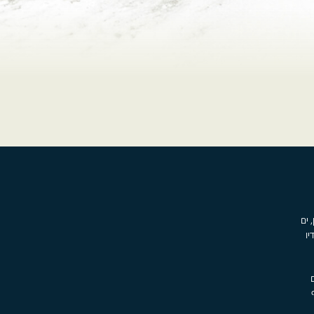
, ים
יו