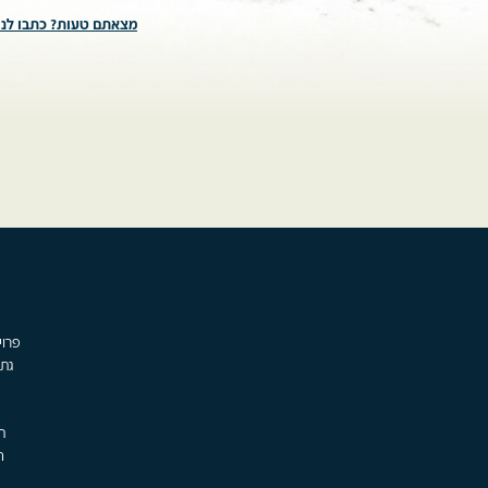
מצאתם טעות? כתבו לנו
גת,
ת
ה