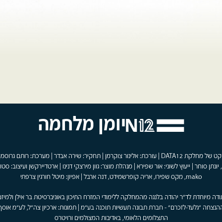
יומן מלחמה
פרויקט של מחלקת DATA12 | עורכת: אלינור צוקרמן | תחקיר: שירה אבדר | מערכת: רותם גרוסמן
 יונתן סוחר | ייעוץ לשוני: אור שפירא | מנהלת מוצר: גוון מירצקי דנינו | ארטדיירקשן ועיצוב: סטוד
mako, מקס שפירו, אריה קופרשמידט, דנה ארבל | אפיון: מיטל חורגין צרפתי
ודה מיוחדת לד"ר יהודה בלנגה מהמחלקה ללימודי המזרח התיכון באוניברסיטת בר אילן ולמיזם
הנצחה "גלעד-לזכרם" - חברת תבונה תעשיות תוכנה בע"מ | תמונות: ארכיון צה"ל, לע"מ אוסף
התצלומים הלאומי, באדיבות המצולמים ורויטרס