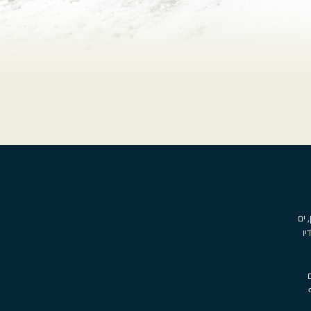
, ים
יו