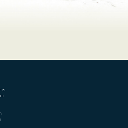
גת,
ת
ה