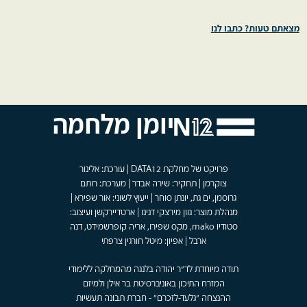
מצאתם טעות? כתבו לנו
יומן מלחמה
פרויקט של מחלקת DATA12 | עורכת: אלינור
צוקרמן | תחקיר: שירה אבדר | מערכת: רותם
גרוסמן, ים גת, יונתן סוחר | ייעוץ לשוני: אור שפירא |
מנהלת מוצר: גוון מירצקי דנינו | ארטדיירקשן ועיצוב:
סטודיו mako, מקס שפירו, אריה קופרשמידט, דנה
ארבל | אפיון: מיטל חורגין צרפתי
תודה מיוחדת לד"ר יהודה בלנגה מהמחלקה ללימודי
המזרח התיכון באוניברסיטת בר אילן ולמיזם
ההנצחה "גלעד-לזכרם" - חברת תבונה תעשיות