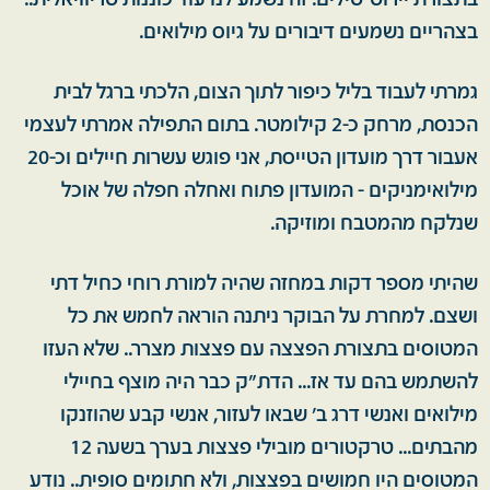
בתצורת יירוט-טילים. זה נשמע לנו עוד כוננות טריוויאלית..
בצהריים נשמעים דיבורים על גיוס מילואים.
גמרתי לעבוד בליל כיפור לתוך הצום, הלכתי ברגל לבית
הכנסת, מרחק כ-2 קילומטר. בתום התפילה אמרתי לעצמי
אעבור דרך מועדון הטייסת, אני פוגש עשרות חיילים וכ-20
מילואימניקים - המועדון פתוח ואחלה חפלה של אוכל
שנלקח מהמטבח ומוזיקה.
שהיתי מספר דקות במחזה שהיה למורת רוחי כחיל דתי
ושצם. למחרת על הבוקר ניתנה הוראה לחמש את כל
המטוסים בתצורת הפצצה עם פצצות מצרר.. שלא העזו
להשתמש בהם עד אז... הדת"ק כבר היה מוצף בחיילי
מילואים ואנשי דרג ב' שבאו לעזור, אנשי קבע שהוזנקו
מהבתים... טרקטורים מובילי פצצות בערך בשעה 12
המטוסים היו חמושים בפצצות, ולא חתומים סופית.. נודע