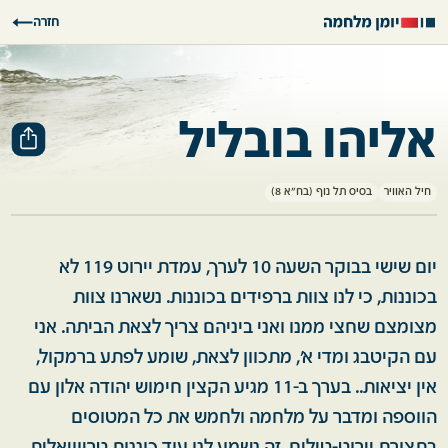
חזרה
אליהו בובליל
חיל האוויר
בסיס תל נוף (בח"א 8)
יום שישי בבוקר השעה 10 לערך, עמדת יירוט 119 לא
בכוננות, כי לנו צוות ברפידים בכוננות. נשארנו צוות
מצומצם שחצי ממנו ואני ביניהם צריך לצאת הביתה. אני
עם הקיטבג ומדי א', מתכוון לצאת, שומע לפתע ברמקול,
אין יציאות.. בערך ב-11 מגיע הקצין חימוש יהודה אלון עם
הווספה ומדבר על מלחמה ולחמש את כל המטוסים