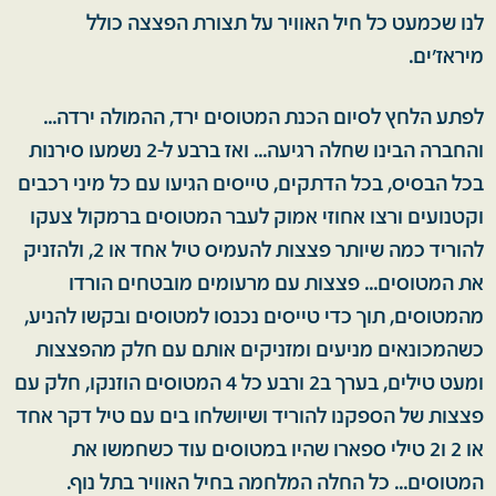
לנו שכמעט כל חיל האוויר על תצורת הפצצה כולל
מיראז'ים.
לפתע הלחץ לסיום הכנת המטוסים ירד, ההמולה ירדה...
והחברה הבינו שחלה רגיעה... ואז ברבע ל-2 נשמעו סירנות
בכל הבסיס, בכל הדתקים, טייסים הגיעו עם כל מיני רכבים
וקטנועים ורצו אחוזי אמוק לעבר המטוסים ברמקול צעקו
להוריד כמה שיותר פצצות להעמיס טיל אחד או 2, ולהזניק
את המטוסים... פצצות עם מרעומים מובטחים הורדו
מהמטוסים, תוך כדי טייסים נכנסו למטוסים ובקשו להניע,
כשהמכונאים מניעים ומזניקים אותם עם חלק מהפצצות
ומעט טילים, בערך ב2 ורבע כל 4 המטוסים הוזנקו, חלק עם
פצצות של הספקנו להוריד ושיושלחו בים עם טיל דקר אחד
או 2 ו2 טילי ספארו שהיו במטוסים עוד כשחמשו את
המטוסים... כל החלה המלחמה בחיל האוויר בתל נוף.