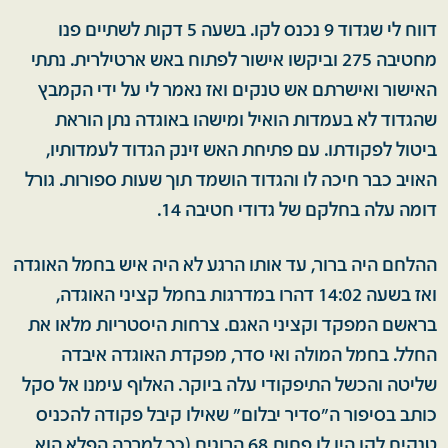
דווח לי שגדוד 9 נכנס לקו. בשעה 5 דקות לשתיים פנו
מחטיבה 275 וביקשו אישור לפתוח באש ארטילרית. נתתי
האישור ואישרתם אש טנקים ואז נאמר לי על ידי הקמבץ
שהגדוד לא בעמדות הואיל ומישהו באוגדה נתן הוראת
ביטול לפקודתו. עם פתיחת האש זינק הגדוד לעמדותיו,
האויב כבר חיכה לו והגדוד הושמד תוך שעות ספורות. גורל
דומה עלה בחלקם של גדודי חטיבה 14.
ההלחם היה ברור, עד אותו הרגע לא היה איש בחמל האוגדה
ואז בשעה 14:02 דהרו במדרגות בחמל קציני האוגדה,
בראשם המפקד וקציני האגם. צרחות היסטריות מלאו את
החלל. בחמל המולה ואי סדר, מפקדת האוגדה איבדה
שליטה והכשל התיפקודי עלה ביוקר. האלוף עימנו אל סקל
כותב בסיפור ה״סדיר יבלום״ שאילו קיבל פקודה להכניס
טנקים לקו היו לו פחות 68 הרוגים (כך למרבה הפלא הוא