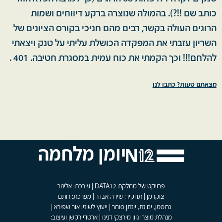
כותב שם !!?). בהמולה שנוצרה ברקע דיווחים ושמות
הרוגים העולה בקשר, רבים מהם חניכי בקורס הציונים של
השריון עזבתי את המפקדה הכושלת עליתי על טנק ויצאתי
להלחם!!! וכך הקמתי את כוח עמית במסגרת חטיבה. 401 .
מצאתם טעות? כתבו לנו
יומן מלחמה
פרויקט של מחלקת DATA12 | עורכת: אלינור
צוקרמן | תחקיר: שירה אבדר | מערכת: רותם
גרוסמן, ים גת, יונתן סוחר | ייעוץ לשוני: אור שפירא |
מנהלת מוצר: גוון מירצקי דנינו | ארטדיירקשן ועיצוב: