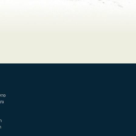
גת,
ת
ה