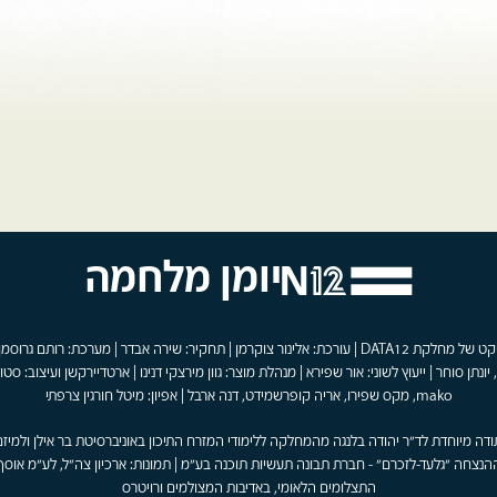
יומן מלחמה
פרויקט של מחלקת DATA12 | עורכת: אלינור צוקרמן | תחקיר: שירה אבדר | מערכת: רותם גרוסמן
 יונתן סוחר | ייעוץ לשוני: אור שפירא | מנהלת מוצר: גוון מירצקי דנינו | ארטדיירקשן ועיצוב: סטוד
mako, מקס שפירו, אריה קופרשמידט, דנה ארבל | אפיון: מיטל חורגין צרפתי
ודה מיוחדת לד"ר יהודה בלנגה מהמחלקה ללימודי המזרח התיכון באוניברסיטת בר אילן ולמיזם
הנצחה "גלעד-לזכרם" - חברת תבונה תעשיות תוכנה בע"מ | תמונות: ארכיון צה"ל, לע"מ אוסף
התצלומים הלאומי, באדיבות המצולמים ורויטרס