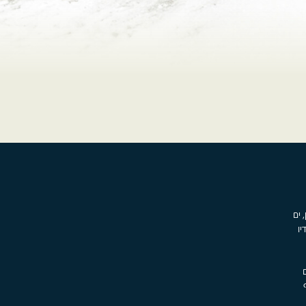
, ים
יו