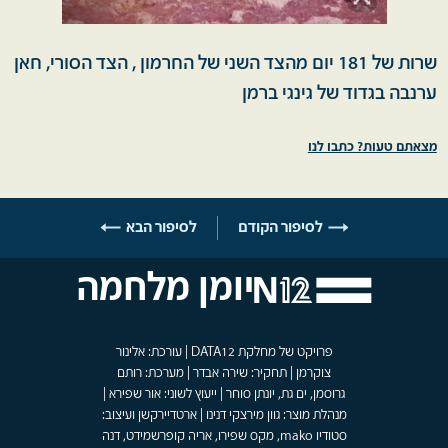
שרות של 181 יום מהצד השני של החרמון , הצד הסורי, חאן
ערנבה בגדוד של גינגי ברמן
מצאתם טעות? כתבו לנו
לסיפור הקודם
לסיפור הבא
יומן מלחמה
פרויקט של מחלקת DATA12 | עורכת: אלינור
צוקרמן | תחקיר: שירה אבדר | מערכת: רותם
גרוסמן, ים גת, יונתן סוחר | ייעוץ לשוני: אור שפירא |
מנהלת מוצר: גוון מירצקי דנינו | ארטדיירקשן ועיצוב:
סטודיו mako, מקס שפירו, אריה קופרשמידט, דנה