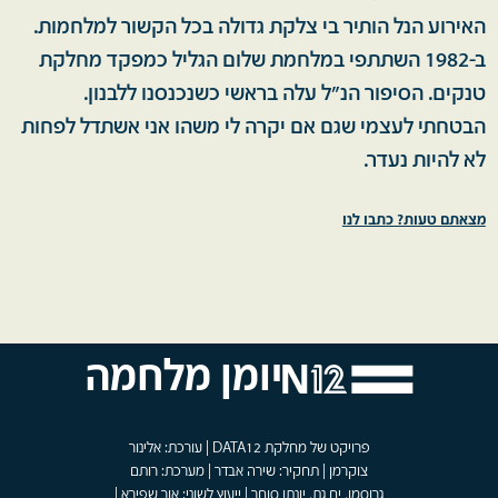
האירוע הנל הותיר בי צלקת גדולה בכל הקשור למלחמות.
ב-1982 השתתפי במלחמת שלום הגליל כמפקד מחלקת
טנקים. הסיפור הנ"ל עלה בראשי כשנכנסנו ללבנון.
הבטחתי לעצמי שגם אם יקרה לי משהו אני אשתדל לפחות
לא להיות נעדר.
מצאתם טעות? כתבו לנו
יומן מלחמה
פרויקט של מחלקת DATA12 | עורכת: אלינור
צוקרמן | תחקיר: שירה אבדר | מערכת: רותם
גרוסמן, ים גת, יונתן סוחר | ייעוץ לשוני: אור שפירא |