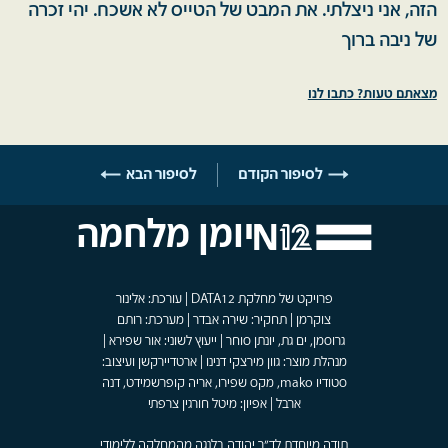
הזה, אני ניצלתי. את המבט של הטייס לא אשכח. יהי זכרה
של ניבה ברוך
מצאתם טעות? כתבו לנו
לסיפור הקודם
לסיפור הבא
יומן מלחמה
פרויקט של מחלקת DATA12 | עורכת: אלינור
צוקרמן | תחקיר: שירה אבדר | מערכת: רותם
גרוסמן, ים גת, יונתן סוחר | ייעוץ לשוני: אור שפירא |
מנהלת מוצר: גוון מירצקי דנינו | ארטדיירקשן ועיצוב:
סטודיו mako, מקס שפירו, אריה קופרשמידט, דנה
ארבל | אפיון: מיטל חורגין צרפתי
תודה מיוחדת לד"ר יהודה בלנגה מהמחלקה ללימודי