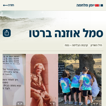
חזרה
סמל אוזנה ברטו
חיל השריון
קרבות הבלימה – נפח