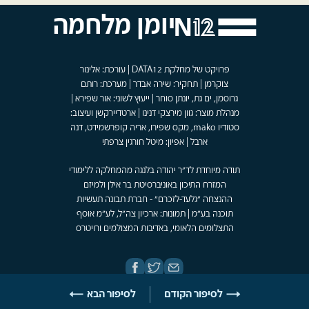
יומן מלחמה
פרויקט של מחלקת DATA12 | עורכת: אלינור
צוקרמן | תחקיר: שירה אבדר | מערכת: רותם
גרוסמן, ים גת, יונתן סוחר | ייעוץ לשוני: אור שפירא |
מנהלת מוצר: גוון מירצקי דנינו | ארטדיירקשן ועיצוב:
סטודיו mako, מקס שפירו, אריה קופרשמידט, דנה
ארבל | אפיון: מיטל חורגין צרפתי
תודה מיוחדת לד"ר יהודה בלנגה מהמחלקה ללימודי
המזרח התיכון באוניברסיטת בר אילן ולמיזם
ההנצחה "גלעד-לזכרם" - חברת תבונה תעשיות
תוכנה בע"מ | תמונות: ארכיון צה"ל, לע"מ אוסף
התצלומים הלאומי, באדיבות המצולמים ורויטרס
לסיפור הקודם
לסיפור הבא
Developed by
Rabbi