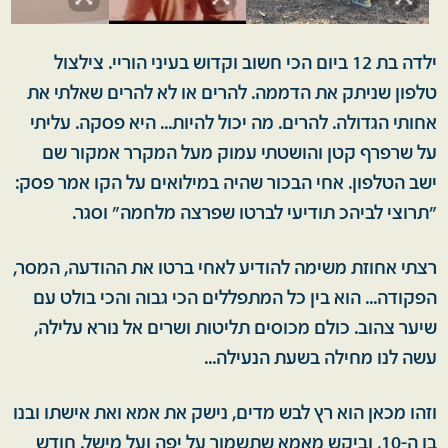
ילדה בת 12 ביום הכי חשוב וקדוש בעיני הוריי. צילצול
טלפון שניתק את הדממה. להרים או לא להרים שאלתי את
אחותי הגדולה. להרים. מה יכול להיות... היא פסקה. עליתי
על שרפרף קטן והושטתי עמוק מעל המקרר אמקור שם
ישב הטלפון. אחי הבכור שהיה במילואים על הקו אמר פסק:
"תרוצי לביהכ תודיעי לברטו שפרצה מלחמה" וסגר.
רצתי אחוזת משימה להודיע לאחי ברטו את ההודעה, המסר,
הפקודה... הוא בין כל המתפללים הכי גבוה והכי בולט עם
שיער צהוב. כולם מכוסים תליטות ושרים אל נורא עלילה,
עשה לנו מחילה בשעת הנעילה...
וזהו מכאן הוא רץ לבש מדים, נישק את אמא ואת אישתו ובנו
בן ה-10, וביקש מאמא שתשמור על יפה ועל מישל. חודש