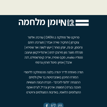
יומן מלחמה
פרויקט של מחלקת DATA12 | עורכת: אלינור
צוקרמן | תחקיר: שירה אבדר | מערכת: רותם
גרוסמן, ים גת, יונתן סוחר | ייעוץ לשוני: אור שפירא |
מנהלת מוצר: גוון מירצקי דנינו | ארטדיירקשן ועיצוב:
סטודיו mako, מקס שפירו, אריה קופרשמידט, דנה
ארבל | אפיון: מיטל חורגין צרפתי
תודה מיוחדת לד"ר יהודה בלנגה מהמחלקה ללימודי
המזרח התיכון באוניברסיטת בר אילן ולמיזם
ההנצחה "גלעד-לזכרם" - חברת תבונה תעשיות
תוכנה בע"מ | תמונות: ארכיון צה"ל, לע"מ אוסף
התצלומים הלאומי, באדיבות המצולמים ורויטרס