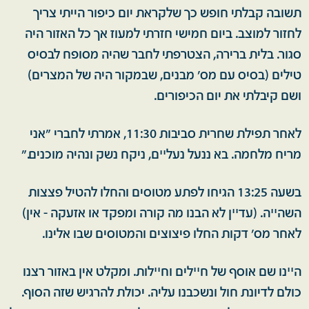
תשובה קבלתי חופש כך שלקראת יום כיפור הייתי צריך
לחזור למוצב. ביום חמישי חזרתי למעוז אך כל האזור היה
סגור. בלית ברירה, הצטרפתי לחבר שהיה מסופח לבסיס
טילים (בסיס עם מס' מבנים, שבמקור היה של המצרים)
ושם קיבלתי את יום הכיפורים.
לאחר תפילת שחרית סביבות 11:30, אמרתי לחברי "אני
מריח מלחמה. בא ננעל נעלײם, ניקח נשק ונהיה מוכנים."
בשעה 13:25 הגיחו לפתע מטוסים והחלו להטיל פצצות
השהײה. (עדײן לא הבנו מה קורה ומפקד או אזעקה - אין)
לאחר מס' דקות החלו פיצוצים והמטוסים שבו אלינו.
הײנו שם אוסף של חײלים וחײלות. ומקלט אין באזור רצנו
כולם לדיונת חול ונשכבנו עליה. יכולת להרגיש שזה הסוף.