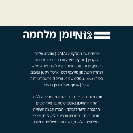
יומן מלחמה
פרויקט של מחלקת DATA12 | עורכת: אלינור
צוקרמן | תחקיר: שירה אבדר | מערכת: רותם
גרוסמן, ים גת, יונתן סוחר | ייעוץ לשוני: אור שפירא |
מנהלת מוצר: גוון מירצקי דנינו | ארטדיירקשן ועיצוב:
סטודיו mako, מקס שפירו, אריה קופרשמידט, דנה
ארבל | אפיון: מיטל חורגין צרפתי
תודה מיוחדת לד"ר יהודה בלנגה מהמחלקה ללימודי
המזרח התיכון באוניברסיטת בר אילן ולמיזם
ההנצחה "גלעד-לזכרם" - חברת תבונה תעשיות
תוכנה בע"מ | תמונות: ארכיון צה"ל, לע"מ אוסף
התצלומים הלאומי, באדיבות המצולמים ורויטרס