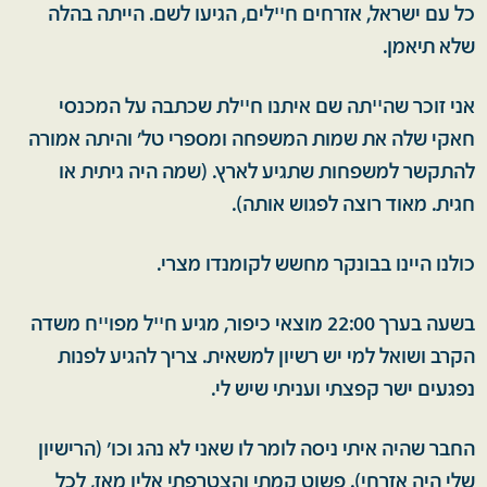
כל עם ישראל, אזרחים חײלים, הגיעו לשם. הייתה בהלה
שלא תיאמן.
אני זוכר שהײתה שם איתנו חײלת שכתבה על המכנסי
חאקי שלה את שמות המשפחה ומספרי טל' והיתה אמורה
להתקשר למשפחות שתגיע לארץ. (שמה היה גיתית או
חגית. מאוד רוצה לפגוש אותה).
כולנו היינו בבונקר מחשש לקומנדו מצרי.
בשעה בערך 22:00 מוצאי כיפור, מגיע חײל מפוײח משדה
הקרב ושואל למי יש רשיון למשאית. צריך להגיע לפנות
נפגעים ישר קפצתי ועניתי שיש לי.
החבר שהיה איתי ניסה לומר לו שאני לא נהג וכו' (הרישיון
שלי היה אזרחי). פשוט קמתי והצטרפתי אליו מאז, לכל