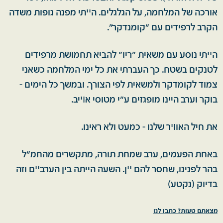
אורכה של המלחמה, על הגלגלים. הײתי מפנה גופות משדה
הקרב לרפידים עם "קומנדקר".
הײתי נוסע עם משאית "ריו" להביא תחמושת מרפידים
לטנקים בשטח. כך העברתי את כל ימי המלחמה כשאני
צמוד לקומדקר ולמשאית לפי הצורך. ובמשך כל הימים -
בוקר וערב היינו מופגזים ע"י מטוסי אױיב.
את חיל האוױר שלנו - כמעט ולא ראינו.
באחת הפעמים, ערב שמחת תורה, מתקשרים מהחמ"ל
בהר לפנינו, שחסר להם ײן. השעה הייתה בין הערבײם וזה
בדיוק (נקטע)
מצאתם טעות? כתבו לנו