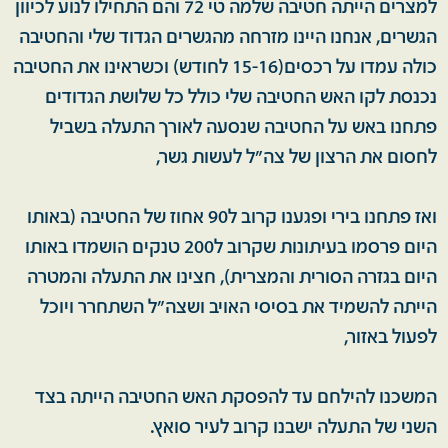
למצרים הייתה חטיבה שלמה טי 72 והם התחילו לנוע לכיוון
הגשרים, אנחנו היינו מזרחה מהגשרים הגדוד שלי והחטיבה
כולה עמדו על רכסים(15-16 לחודש) וכשראינו את החטיבה
נכנסת לקו האש החטיבה שלי כולל כל שלושת הגדודים
פתחנו באש על החטיבה שנסעה לאורך התעלה בשביל
לחסום את הרצון של צה"ל לעשות גשר,
ואז פתחנו בירי ופגענו קרוב ל90 אחוז של החטיבה (באותו
היום פרסמו בעיתונות שקרוב ל200 טנקים הושמדו באותו
היום בגזרה הסורית והמצרית), חצינו את התעלה והמטרה
הייתה להשמיד את בסיסי האויב ושצה"ל השתחרר ויוכל
לפעול באזור,
המשכנו להילחם עד להפסקת האש החטיבה הייתה בצד
השני של התעלה ישבנו קרוב לעיר סואץ.