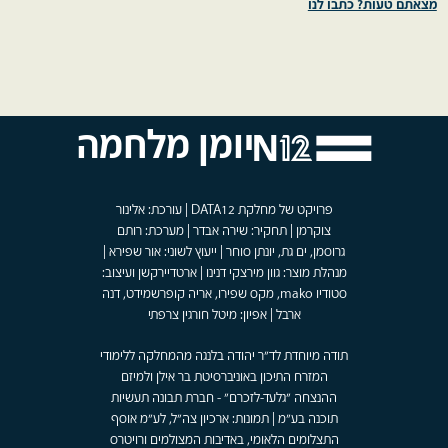
מצאתם טעות? כתבו לנו
יומן מלחמה
פרויקט של מחלקת DATA12 | עורכת: אלינור
צוקרמן | תחקיר: שירה אבדר | מערכת: רותם
גרוסמן, ים גת, יונתן סוחר | ייעוץ לשוני: אור שפירא |
מנהלת מוצר: גוון מירצקי דנינו | ארטדיירקשן ועיצוב:
סטודיו mako, מקס שפירו, אריה קופרשמידט, דנה
ארבל | אפיון: מיטל חורגין צרפתי
תודה מיוחדת לד"ר יהודה בלנגה מהמחלקה ללימודי
המזרח התיכון באוניברסיטת בר אילן ולמיזם
ההנצחה "גלעד-לזכרם" - חברת תבונה תעשיות
תוכנה בע"מ | תמונות: ארכיון צה"ל, לע"מ אוסף
התצלומים הלאומי, באדיבות המצולמים ורויטרס