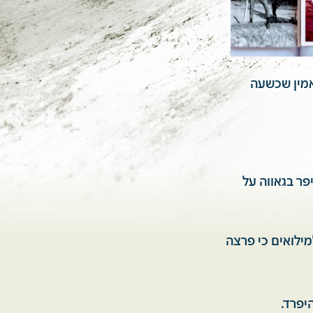
אמין שכשעה
רחי ז״ל, שנפטר ב-9.12.20 וכל חייו סיפר בגאווה על
ודש לאחר מכן, קראו לו בצו 8 להתייצב למילואים כי פרצה
יפרד.