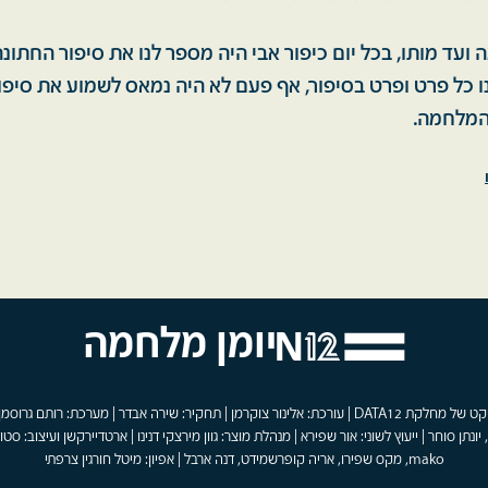
עד מותו, בכל יום כיפור אבי היה מספר לנו את סיפור החתונה, 
ו כל פרט ופרט בסיפור, אף פעם לא היה נמאס לשמוע את סיפו
המלחמה.
יומן מלחמה
פרויקט של מחלקת DATA12 | עורכת: אלינור צוקרמן | תחקיר: שירה אבדר | מערכת: רותם גרוסמן
 יונתן סוחר | ייעוץ לשוני: אור שפירא | מנהלת מוצר: גוון מירצקי דנינו | ארטדיירקשן ועיצוב: סטוד
mako, מקס שפירו, אריה קופרשמידט, דנה ארבל | אפיון: מיטל חורגין צרפתי