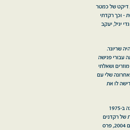
ת דיקט של כמטר
 - וכך רקדתי
י יגיל, יעקב
ה שריונר.
ה עבורי פגישה
מוזרים ושאלתי
האחרונה שלי עם
דישה לו את
כשהסתיימה המלחמה והחיילים שבו לבתיהם, החלטתי להגשים חלום: עליתי ארצה ב-1975
ת של רקדנים
ישראליים-ספרדיים, וכן קבלתי פרסים חשובים, בהם פרס רוזנבלום על מפעל חיים 2004, פרס