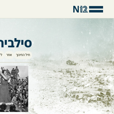
סילביה
חיל החינוך
אחר
לל