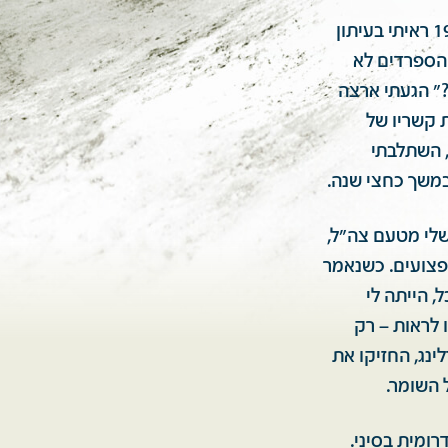
כשפרצה מלחמת יום כיפור הייתי בסיבוב הופעות בספרד. בשביעי לאוקטובר 1973 ראיתי בעיתון
 הספרדים לא
?" הגעתי ארצה
ות קשריו של
, השתלבתי
במשך כחצי שנה.
לי מטעם צה"ל,
פצועים. כשנאמר
 הייתה לי
 לראות – רק
ינג, החזיקו את
 השומר.
רומית בסיני.