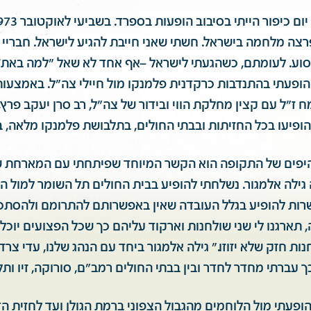
צה מלחמה בישראל. חשתי שאני חייבת להגיע לישראל. חבריי
לנסוע. לעומתם, כשהגעתי לישראל –אף אחד לא שאל "למה באת
וקטובר 1973 והופעתי בהתנדבות כרקדנית פלמנקו מול חיילי צה"ל. באמצע
ז"ל עם קצין מחלקת הווי ובידור של צה"ל, רב סרן יעקב פרץ
ופיעו בכל החזיתות ובבתי החולים, בתלבושת פלמנקו מלאה, 
 היפים של התקופה הוא הקשר המיוחד שפיתחתי עם המארחת ש
גילה אלמגור. נשלחתי להופיע בבית החולים תל השומר למול ה
רות להופיע בגלל העובדה שאין באפשרותם להתרומם ולהסתכל,
, תארגנו לי שני שולחנות וארקוד עליהם כך שכל הפצועים יוכלו
ת חזק שלא יזוזו." גילה אלמגור ביחד עם הנהג שלנו, עדי צרדל
ך עברתי מחדר לחדר ובין בבתי החולים רמב״ם, סורוקה, זיו ותל
ופעתי מול הלוחמים מהגבול הצפוני ברמת הגולן ועד לחזית הד