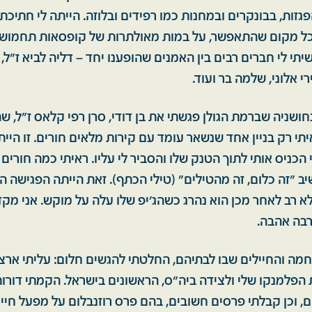
פגזות, בבונקרים ובמחנות כמו רפידים ובלוזה. הייתה לי חתיכ
בכל מקום שהתאפשר, על במות מאולתרות של קופסאות תחמושת
תי לי חברים רבים בין האמנים שהופענו יחד – דליה לביא ז"ל, גד
רי אלוני, שלמה בר ועוד.
שניה שברמת הגולן פגשתי את בן דודי, סרן רפי קלאס ז"ל, שהי
י רק בניין אחד שנשאר עומד עם קירות מלאים חורים. זו היית
הכניס אותי לתוך הטנק שלו והסביר לי עליו. ראיתי כמה חורים 
יב "זה כלום, זה מהטילים" (טילי הכתף). זאת הייתה הפגישה 
ן לא רב לאחר מכן הוא נהרג כשהג'יפ שלו עלה על מוקש. אני מק
רבה אהבה.
הפלמנקו שלי ולצידה ביה״ס, הראשונים בישראל. הקמתי דורו