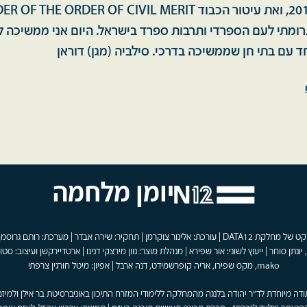
אריק איינשטיין 2015, ואת עיטור הכבוד ORDER OF CIVIL MERIT
ומתי לעם הספרדי ותרבות ספרד בישראל. היום אני ממשיכה ל
ד עם בתי חן שממשיכה בדרכי. סילביה (מגן) דוראן
יומן מלחמה
פרויקט של מחלקת DATA12 | עורכת: אלינור צוקרמן | תחקיר: שירה אבדר | מערכת: רותם גרוסמן
 יונתן סוחר | ייעוץ לשוני: אור שפירא | מנהלת מוצר: גוון מירצקי דנינו | ארטדיירקשן ועיצוב: סטוד
mako, מקס שפירו, אריה קופרשמידט, דנה ארבל | אפיון: מיטל חורגין צרפתי
ודה מיוחדת לד"ר יהודה בלנגה מהמחלקה ללימודי המזרח התיכון באוניברסיטת בר אילן ולמיזם