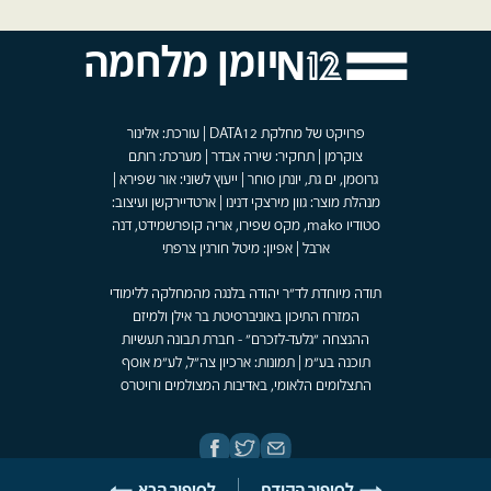
יומן מלחמה
פרויקט של מחלקת DATA12 | עורכת: אלינור
צוקרמן | תחקיר: שירה אבדר | מערכת: רותם
גרוסמן, ים גת, יונתן סוחר | ייעוץ לשוני: אור שפירא |
מנהלת מוצר: גוון מירצקי דנינו | ארטדיירקשן ועיצוב:
סטודיו mako, מקס שפירו, אריה קופרשמידט, דנה
ארבל | אפיון: מיטל חורגין צרפתי
תודה מיוחדת לד"ר יהודה בלנגה מהמחלקה ללימודי
המזרח התיכון באוניברסיטת בר אילן ולמיזם
ההנצחה "גלעד-לזכרם" - חברת תבונה תעשיות
תוכנה בע"מ | תמונות: ארכיון צה"ל, לע"מ אוסף
התצלומים הלאומי, באדיבות המצולמים ורויטרס