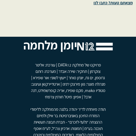
מצאתם טעות? כתבו לנו
יומן מלחמה
פרויקט של מחלקת DATA12 | עורכת: אלינור
צוקרמן | תחקיר: שירה אבדר | מערכת: רותם
גרוסמן, ים גת, יונתן סוחר | ייעוץ לשוני: אור שפירא |
מנהלת מוצר: גוון מירצקי דנינו | ארטדיירקשן ועיצוב:
סטודיו mako, מקס שפירו, אריה קופרשמידט, דנה
ארבל | אפיון: מיטל חורגין צרפתי
תודה מיוחדת לד"ר יהודה בלנגה מהמחלקה ללימודי
המזרח התיכון באוניברסיטת בר אילן ולמיזם
ההנצחה "גלעד-לזכרם" - חברת תבונה תעשיות
תוכנה בע"מ | תמונות: ארכיון צה"ל, לע"מ אוסף
התצלומים הלאומי, באדיבות המצולמים ורויטרס