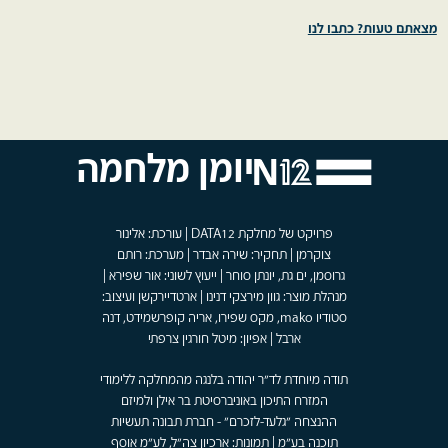
מצאתם טעות? כתבו לנו
יומן מלחמה
פרויקט של מחלקת DATA12 | עורכת: אלינור
צוקרמן | תחקיר: שירה אבדר | מערכת: רותם
גרוסמן, ים גת, יונתן סוחר | ייעוץ לשוני: אור שפירא |
מנהלת מוצר: גוון מירצקי דנינו | ארטדיירקשן ועיצוב:
סטודיו mako, מקס שפירו, אריה קופרשמידט, דנה
ארבל | אפיון: מיטל חורגין צרפתי
תודה מיוחדת לד"ר יהודה בלנגה מהמחלקה ללימודי
המזרח התיכון באוניברסיטת בר אילן ולמיזם
ההנצחה "גלעד-לזכרם" - חברת תבונה תעשיות
תוכנה בע"מ | תמונות: ארכיון צה"ל, לע"מ אוסף