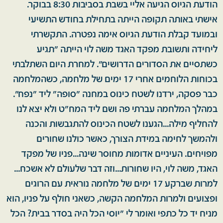
הודעת הגיוס הגיעה אליי בשבת בסביבות 8:30 בבוקר.
אישתי באותה תקופה הייתה בתחילת בחודש התשיעי
ובמועד קבלת הודעת הגיוס אימה נפטרה. התקשרתי
ליחידה ותשובת מפקד האגד משה לוי הייתה "תגיע
כשתסיים את הסדורים הדרושים". למחרת היום השתלבתי
בכוחות הלוחמים אחרי 17 ימים של מלחמה, כשהמלחמה
כבר פסקה, ירדנו לשטח כינוס במחנה "סופה" ליד "נפח".
במהלך המלחמה עברתי פה ושם ליד המח"ט ולא יצא לנו
להחליף מילה...הגענו לשטח הכינוס להתגבשות והכנה
ולהמשך לחימה במידת הצורך, כאשר כולנו שחורים
מפויחים. העיניים אדומות מחוסר שינה...פניו של מפקד
האגד, משה לוי, היו שחורות...וזה דבר שלעולם לא אשכח...
למרות שברקע 17 ימים של מלחמה נוראית עם הרוגים
ופצועים ולמרות המלחמה הקשה, כשאני חולף על פניו, הוא
מניח יד כל כתפי ואומר לי "יוסי הכל היה בסדר בבית? הכל