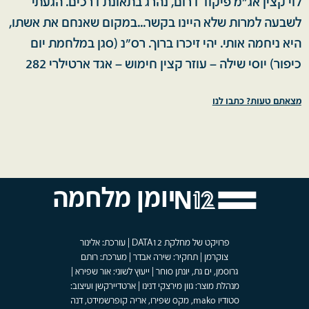
לוי קצין אג"מ פיקוד דרום, נהרג בתאונת דרכים. הגעתי
לשבעה למרות שלא היינו בקשר...במקום שאנחם את אשתו,
היא ניחמה אותי. יהי זיכרו ברוך. רס"נ (סגן במלחמת יום
כיפור) יוסי שילה – עוזר קצין חימוש – אגד ארטילרי 282
מצאתם טעות? כתבו לנו
יומן מלחמה
פרויקט של מחלקת DATA12 | עורכת: אלינור
צוקרמן | תחקיר: שירה אבדר | מערכת: רותם
גרוסמן, ים גת, יונתן סוחר | ייעוץ לשוני: אור שפירא |
מנהלת מוצר: גוון מירצקי דנינו | ארטדיירקשן ועיצוב:
סטודיו mako, מקס שפירו, אריה קופרשמידט, דנה