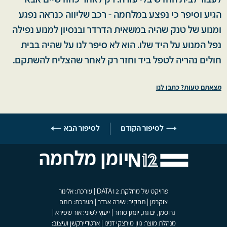
לעבור לבית החדש בלי עזרה. רק לאחר כחודשיים אבא
הגיע וסיפר כי נפצע במלחמה - רכב שליווה כנראה נפגע
ומנוע של טנק שהיה במשאית הדרדר ובנסיון למנוע נפילה
נפל המנוע על היד שלו. הוא לא סיפר לנו על שהיה בבית
חולים נהריה לטפל ביד וחזר רק לאחר שהצליח להשתקם.
מצאתם טעות? כתבו לנו
לסיפור הקודם
לסיפור הבא
יומן מלחמה
פרויקט של מחלקת DATA12 | עורכת: אלינור
צוקרמן | תחקיר: שירה אבדר | מערכת: רותם
גרוסמן, ים גת, יונתן סוחר | ייעוץ לשוני: אור שפירא |
מנהלת מוצר: גוון מירצקי דנינו | ארטדיירקשן ועיצוב: