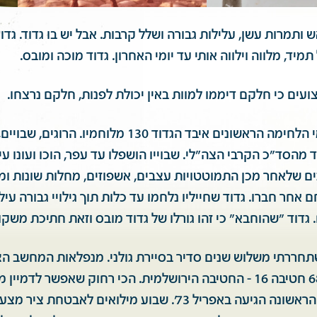
אש ותמרות עשן, עלילות גבורה ושלל קרבות. אבל יש בו גדוד. ג
תמיד, מלווה וילווה אותי עד יומי האחרון. גדוד מוכה ומובס.
ועים כי חלקם דיממו למוות באין יכולת לפנות, חלקם נרצחו.
במהלך ארבעת ימי הלחימה הראשונים איבד הגדוד 130 מלוחמי
 מהסד"כ הקרבי הצה"לי. שבוייו הושפלו עד עפר, הוכו ועונו עינ
ים שלאחר מכן התמוטטויות עצבים, אשפוזים, מחלות שונות ומ
 אחר חברו. גדוד שחייליו נלחמו עד כלות תוך גילויי גבורה עי
גדוד "שהוחבא" כי זהו גורלו של גדוד מובס וזאת חתיכת משקו
טובר 72' השתחררתי משלוש שנים סדיר בסיירת גולני. מנפלאות המחשב 
במילואים לגדוד 68 חטיבה 16 - החטיבה הירושלמית. הכי רחוק שאפשר לדמ
המעטפה החומה הראשונה הגיעה באפריל 73'. שבוע מילואים לאבטח