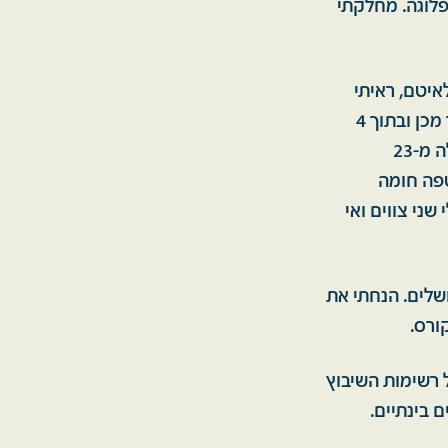
לוגה. מחלקתי
איטם, ראיתי
אותם את כולם. זחיחות, חזות נפוחים, חיוכים וטפיחות על שכם. 5 חודשים לאחר מכן ובתוך 4
יממות כבר לא היה גדוד. במחצית אוגוסט הגיעה מעטפה חומה שניה. תע"מ תעלה מ-23
עטפה חומה
ו. אז היו לי שני צווים ואי
ושלים. הנחתי את
ורס.
 רשימות השיבוץ
 בינתיים.