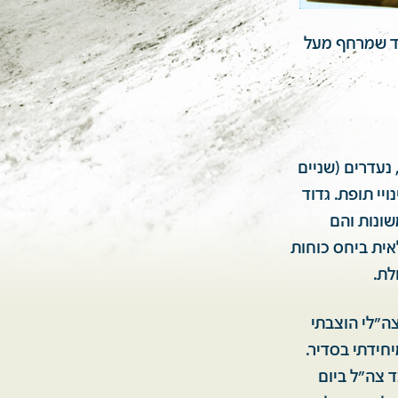
דוד שמרחף מעל
ו. הרוגים, שבויים, נעדרים (שניים
ויי תופת. גדוד
שונות והם
לאית ביחס כוחות
לת.
הצה"לי הוצבתי
יין מיחידתי בסדיר.
ת ציר מצעד צה"ל ביום